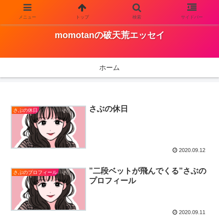
メニュー
トップ
検索
サイドバー
Just another WordPress site
momotanの破天荒エッセイ
ホーム
さぶの休日
さぶの休日
2020.09.12
”二段ベットが飛んでくる”さぶの
さぶのプロフィール
プロフィール
2020.09.11