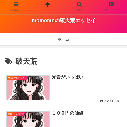
メニュー
トップ
検索
サイドバー
Just another WordPress site
momotanの破天荒エッセイ
ホーム
破天荒
兄貴がいっぱい
兄貴がいっぱい
2020.11.20
１００円の価値
100円の価値